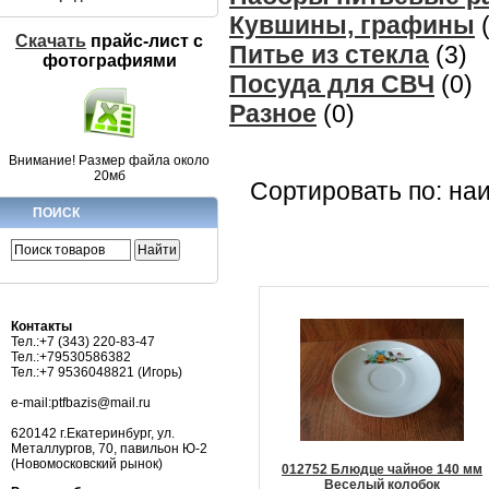
Кувшины, графины
(
Скачать
прайс-лист c
Питье из стекла
(3)
фотографиями
Посуда для СВЧ
(0)
Разное
(0)
Внимание! Размер файла около
20мб
Сортировать по: на
ПОИСК
Контакты
Тел.:+7 (343) 220-83-47
Тел.:+79530586382
Тел.:+7 9536048821 (Игорь)
e-mail:ptfbazis@mail.ru
620142 г.Екатеринбург, ул.
Металлургов, 70, павильон Ю-2
(Новомосковский рынок)
012752 Блюдце чайное 140 мм
Веселый колобок