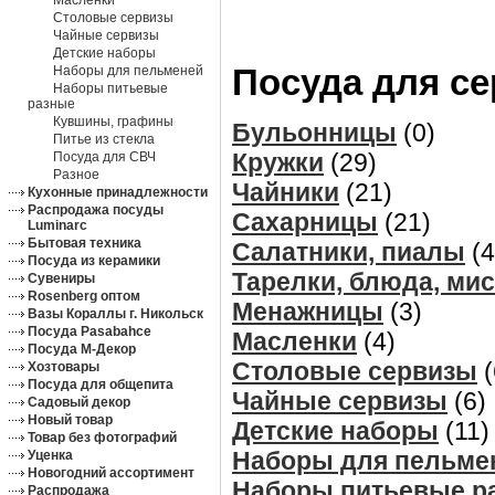
Масленки
Столовые сервизы
Чайные сервизы
Детские наборы
Посуда для се
Наборы для пельменей
Наборы питьевые
разные
Кувшины, графины
Бульонницы
(0)
Питье из стекла
Кружки
(29)
Посуда для СВЧ
Разное
Чайники
(21)
Кухонные принадлежности
Распродажа посуды
Сахарницы
(21)
Luminarc
Бытовая техника
Салатники, пиалы
(4
Посуда из керамики
Тарелки, блюда, ми
Сувениры
Rosenberg оптом
Менажницы
(3)
Вазы Кораллы г. Никольск
Посуда Pasabahce
Масленки
(4)
Посуда М-Декор
Столовые сервизы
(
Хозтовары
Посуда для общепита
Чайные сервизы
(6)
Садовый декор
Новый товар
Детские наборы
(11)
Товар без фотографий
Наборы для пельме
Уценка
Новогодний ассортимент
Наборы питьевые р
Распродажа