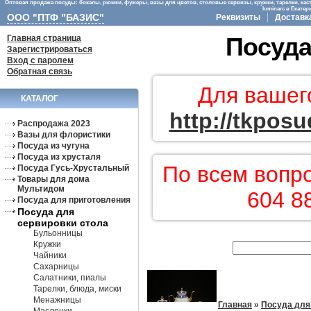
Оптовая продажа посуды: бокалы, рюмки, фужеры, вазы для цветов, столовые сервизы, кружки, тарелки, кас
luminarc в Екате
ООО "ПТФ "БАЗИС"
Реквизиты
Доставк
Главная страница
Посуда
Зарегистрироваться
Вход с паролем
Обратная связь
Для вашег
КАТАЛОГ
http://tkposu
Распродажа 2023
Вазы для флористики
Посуда из чугуна
Посуда из хрусталя
По всем вопр
Посуда Гусь-Хрустальный
Товары для дома
Мультидом
604 8
Посуда для приготовления
Посуда для
сервировки стола
Бульонницы
Кружки
Чайники
Сахарницы
Салатники, пиалы
Тарелки, блюда, миски
Менажницы
Главная
»
Посуда для